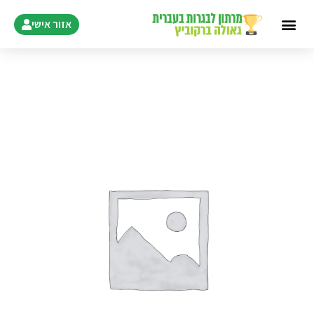
ילוג
אזור אישי
תוכן
כמות
של
4
שעורים