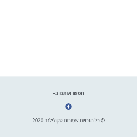
חפשו אותנו ב-
F
a
c
e
© כל הזכויות שמורות סקולילנד 2020
b
o
o
k
-