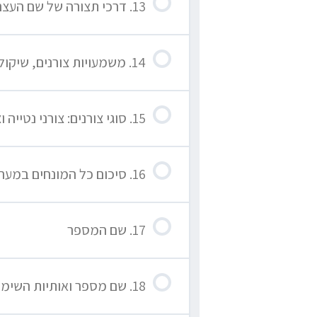
13. דרכי תצורה של שם העצם: שורש ומשקל, בסיס וצורן סופי
14. משמעויות צורנים, שיקולי האקדמיה ביצירת מילים
15. סוגי צורנים: צורני נטייה וצורני גזירה
16. סיכום כל המונחים במערכת הצורות
17. שם המספר
18. שם מספר ואותיות השימוש (וכל”ב) – חזרה ותרגול